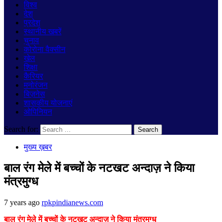
विश्व
देश
प्रदेश
स्थानीय खबरें
चुनाव
कोरोना वैक्सीन
खेल
शिक्षा
कैरियर
मनोरंजन
बिज़नेस
शासकीय योजनाएं
ओपिनियन
Search for:
मुख्य ख़बर
बाल रंग मेले में बच्चों के नटखट अन्दाज़ ने किया
मंत्रमुग्ध
7 years ago
rpkpindianews.com
बाल रंग मेले में बच्चों के नटखट अन्दाज़ ने किया मंत्रमुग्ध