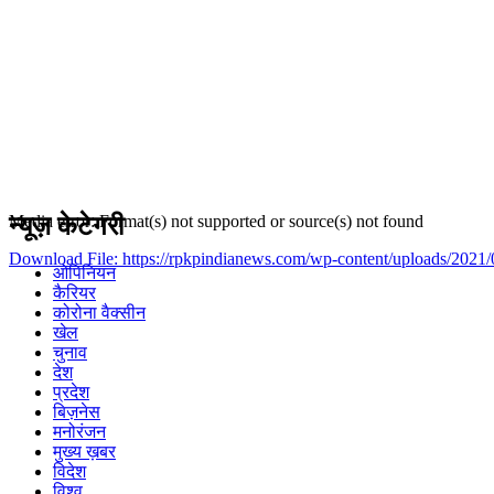
न्यूज़ केटेगरी
Media error: Format(s) not supported or source(s) not found
Download File: https://rpkpindianews.com/wp-content/uploads/202
ओपिनियन
कैरियर
कोरोना वैक्सीन
00:00
खेल
चुनाव
देश
प्रदेश
बिज़नेस
मनोरंजन
मुख्य ख़बर
विदेश
विश्व