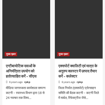
मुख्य ख़बर
मुख्य ख़बर
एन्टीबायोटिक दवाओं के
एक्सपोर्ट क्वालिटी एवं मात्रा के
अनियंत्रित उपयोग को
अनुरुप क्लस्टर में उत्पाद तैयार
हतोत्साहित करें – सीएस
करें – कलेक्टर
6 years ago
rpkp
6 years ago
rpkp
मीडिया जागरुकता कार्यशाला सम्पन्न
जिला निर्यात (एक्सपोर्ट) प्रोत्साहन
कटनी – स्वास्थ्य विभाग द्वारा 18 से
समिति की बैठक कटनी – कटनी जिले
24 नवम्बर तक विश्व…
में मार्बल, रिफेक्ट्रीज जैसे…