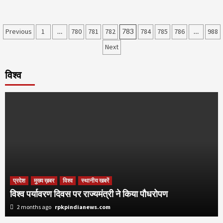
Posts
Previous
1
…
780
781
782
783
784
785
786
…
988
pagination
Next
विश्व
प्रदेश
मुख्य ख़बर
विश्व
स्थानीय खबरें
विश्व पर्यावरण दिवस पर राज्यमंत्री ने किया पौधरोपण
2 months ago
rpkpindianews.com